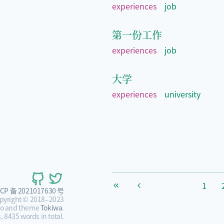
experiences
job
第一份工作
experiences
job
大学
experiences
university
1
ICP 备 2021017630 号
pyright © 2018–2023
go and theme
Tokiwa
.
 8435 words in total.