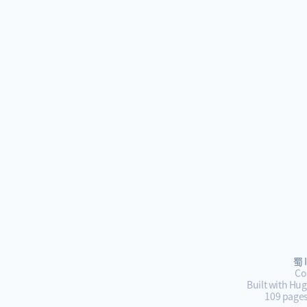
蜀 
Co
Built with Hu
109 pages,